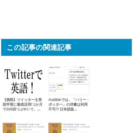
この記事の関連記事
【挑戦】ツイッターを英
Audibleでは、「ハリー・
語学習に徹底活用! 1か月
ポッター」の洋書は利用
で100回つぶやいて、...
不可!? 日本語版...