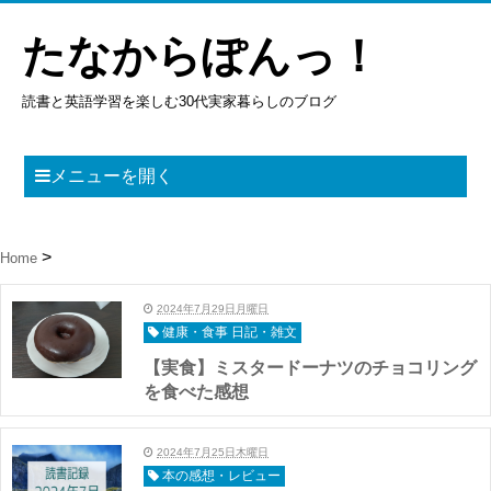
たなからぽんっ！
読書と英語学習を楽しむ30代実家暮らしのブログ
メニューを開く
Home
2024年7月29日月曜日
健康・食事 日記・雑文
【実食】ミスタードーナツのチョコリング
を食べた感想
2024年7月25日木曜日
本の感想・レビュー