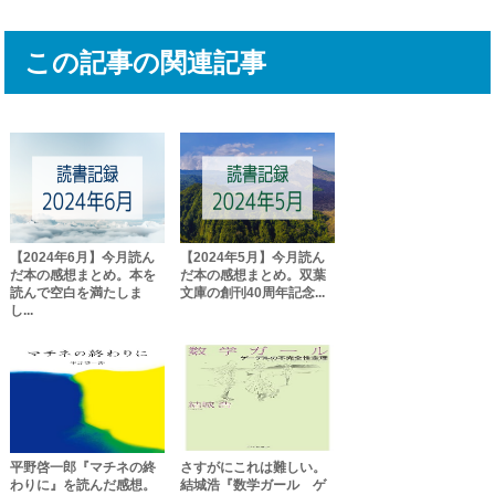
この記事の関連記事
【2024年6月】今月読ん
【2024年5月】今月読ん
だ本の感想まとめ。本を
だ本の感想まとめ。双葉
読んで空白を満たしま
文庫の創刊40周年記念...
し...
平野啓一郎『マチネの終
さすがにこれは難しい。
わりに』を読んだ感想。
結城浩『数学ガール ゲ