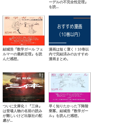
ーデルの不完全性定理』
を読...
結城浩『数学ガール フェ
漫画は短く潔く！10巻以
ルマーの最終定理』を読
内で完結済みのおすすめ
んだ感想。
漫画まとめ。
ついに文庫化！『三体』
早く知りたかった下降階
は登場人物の名前の読み
乗冪。結城浩『数学ガー
が難しいけど出版社の配
ル』を読んだ感想。
慮が...