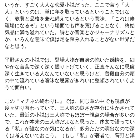
いうか、すごく大人な恋愛小説だった。ここで言う「大
人」というのは、単に年を取っているということではな
く、教養と品格を兼ね備えているという意味。「これは修
羅場になるぞ」という場面でも声を荒げることなく、終始
気品に満ち溢れていた。詩とか音楽とかジャーナリズムと
か、いろんな意味で僕は足を踏み入れることがない世界だ
なと思う。
平野さんの小説では、登場人物が自身の抱いた感情を、細
やかな言葉で深く深く掘り下げていく。正直そんなに思慮
深く生きている人なんていないと思うけど、普段自分の頭
の中で流れている曖昧な思索がきれいに整頓されていくよ
うで面白い。
この『マチネの終わりに』では、同じ章の中でも視点が
度々切り替わっていて、三人称の良さが存分に生かされて
いた。最近の小説は三人称でもほぼ一視点の場合が多いの
で、これが本来の三人称だよなと思った。序文で語ってい
る「私」が誰なのか気になるが、多分ただの演出なので深
くは考えないでおこう。（もし「私」が著者で、蒔野と洋