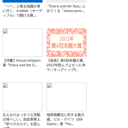
「へー」と唸る知識が身
『Klara and the Sun』に
に付く。Audible（オーデ
出てくる「sharp penc...
ィブル）で聴ける教...
【洋書】Kazuo Ishiguro
【発表】第4回本棚大賞。
著『Klara and the S...
2022年読んでよかった本
ランキングトップ5。
主人公のまっすぐな言動
地球温暖化に対する無力
が清々しい。知念実希人
感。ビル・ゲイツ（Bill
『祈りのカルテ』を読ん
Gates）著『Ho...