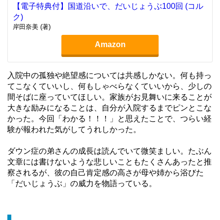
【電子特典付】国道沿いで、だいじょうぶ100回 (コル
ク)
岸田奈美 (著)
Amazon
入院中の孤独や絶望感については共感しかない。何も持っ
てこなくていいし、何もしゃべらなくていいから、少しの
間そばに座っていてほしい。家族がお見舞いに来ることが
大きな励みになることは、自分が入院するまでピンとこな
かった。今回「わかる！！！」と思えたことで、つらい経
験が報われた気がしてうれしかった。
ダウン症の弟さんの成長は読んでいて微笑ましい。たぶん
文章には書けないような悲しいこともたくさんあったと推
察されるが、彼の自己肯定感の高さが母や姉から浴びた
「だいじょうぶ」の威力を物語っている。