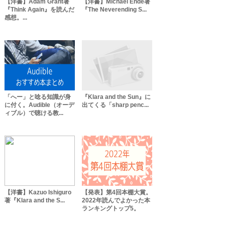
【洋書】Adam Grant著
【洋書】Michael Ende著
『Think Again』を読んだ
『The Neverending S...
感想。...
「へー」と唸る知識が身
『Klara and the Sun』に
に付く。Audible（オーデ
出てくる「sharp penc...
ィブル）で聴ける教...
【洋書】Kazuo Ishiguro
【発表】第4回本棚大賞。
著『Klara and the S...
2022年読んでよかった本
ランキングトップ5。