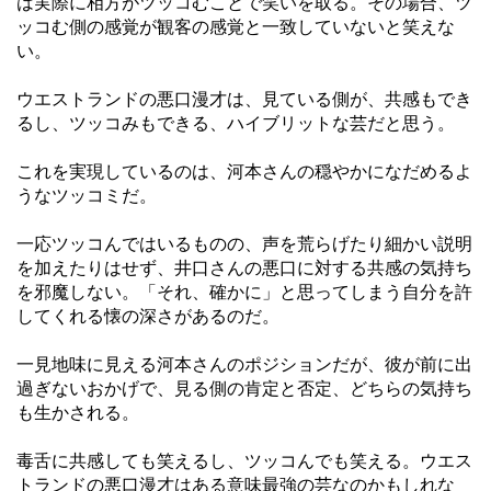
は実際に相方がツッコむことで笑いを取る。その場合、ツ
ッコむ側の感覚が観客の感覚と一致していないと笑えな
い。
ウエストランドの悪口漫才は、見ている側が、共感もでき
るし、ツッコみもできる、ハイブリットな芸だと思う。
これを実現しているのは、河本さんの穏やかになだめるよ
うなツッコミだ。
一応ツッコんではいるものの、声を荒らげたり細かい説明
を加えたりはせず、井口さんの悪口に対する共感の気持ち
を邪魔しない。「それ、確かに」と思ってしまう自分を許
してくれる懐の深さがあるのだ。
一見地味に見える河本さんのポジションだが、彼が前に出
過ぎないおかげで、見る側の肯定と否定、どちらの気持ち
も生かされる。
毒舌に共感しても笑えるし、ツッコんでも笑える。ウエス
トランドの悪口漫才はある意味最強の芸なのかもしれな