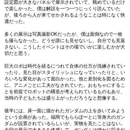
設定図が大きなパネルで展示されていて、眺めているだけ
で楽しかった。僕は解説を一つ一つじっくり読んでいた
が、後ろから人が来てせかされるようなことは特になく快
適だった。
多くの展示は写真撮影OKだったが、僕は面倒なので一枚
も撮らなかった。どうせ誰にも見せないし、自分でも見返
さない。こうしたイベントはその場でいかに楽しむかが大
切だと思う。
巨大ロボは時代を経るにつれて合体の仕方が洗練されてい
ったり、見た目がスタイリッシュになっていったりと、い
ろいろな変化があって面白かった。他と差別化を図るため
に、アニメごとに工夫がなされていた。おもちゃにするこ
とを前提でロボットの構造が考えられているものもあり、
当時の子どもたちは盛り上がっただろうなと想像する。
後半には、床一面に描かれたガンダムの上を歩いてみよう
という企画があった。福岡でもららぽーとに等身大のガン
ダムが設置されているらしいが、実物を見たことはない。
今回の展示で大きさを体感して、ガンダムは確かに巨大だ