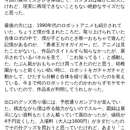
けれど、現実に再現できないこともない絶妙なサイズだな
と思った。
最後の方には、1990年代のロボットアニメも紹介されて
いた。ちょうど僕が生まれたころだ。取り上げられていた
合体ロボの中で、僕が子どものとき唯一おもちゃで遊んだ
記憶があるのが、『勇者王ガオガイガー』だ。アニメは見
たことがないし、作品のタイトルすら知らなかったが、展
示されているパネルを見て、「これ知ってる！」と感動し
た。たぶん親がおもちゃだけ買ってきたのだと思う。幼稚
園かもっと前くらい幼い時に、ロボットをガチャガチャと
動かして、ひたすら分解と合体を繰り返していたのを覚え
ている。今まで何のロボットだったのかわからずモヤモヤ
していたので、作品名が判明してうれしかった。
出口のグッズ売り場には、予想通りガンプラが並んでい
た。残念ながら僕は作る能力がないのでスルー。図録は展
示にない資料もたくさん載っていて面白かったが、値段が
4千円近くした。入場料（大人は1600円）がタダだったの
でその分グッズを買おうと思っていたけれど、あまり「こ