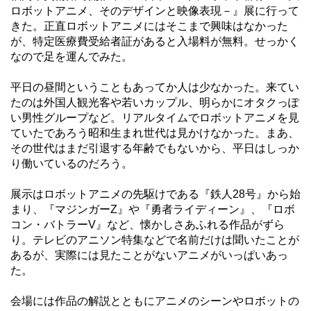
ロボットアニメ、そのデザインと映像表現－』展に行って
きた。正直ロボットアニメにはそこまで興味はなかった
が、特定医療費受給者証があると入場料が無料。せっかく
なので足を運んでみた。
平日の昼間ということもあってか人は少なかった。来てい
たのは外国人観光客や若いカップル、明らかにオタクっぽ
い男性グループなど。リアルタイムでロボットアニメを見
ていたであろう昭和生まれ世代は見かけなかった。まあ、
その世代はまだ引退する年齢でもないから、平日はしっか
り働いているのだろう。
展示はロボットアニメの先駆けである『鉄人28号』から始
まり、『マジンガーZ』や『勇者ライディーン』、『ロボ
コン・バトラーV』など、懐かしさあふれる作品がずら
り。テレビのアニソン特集などで名前だけは聞いたことが
あるが、実際には見たことがないアニメがいっぱいあっ
た。
会場には作品の解説とともにアニメのシーンやロボットの