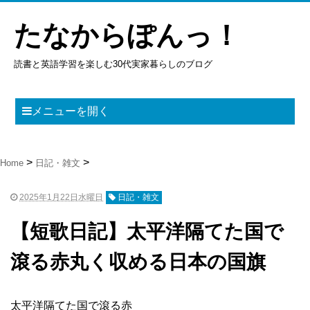
たなからぽんっ！
読書と英語学習を楽しむ30代実家暮らしのブログ
メニューを開く
Home
日記・雑文
2025年1月22日水曜日
日記・雑文
【短歌日記】太平洋隔てた国で
滾る赤丸く収める日本の国旗
太平洋隔てた国で滾る赤