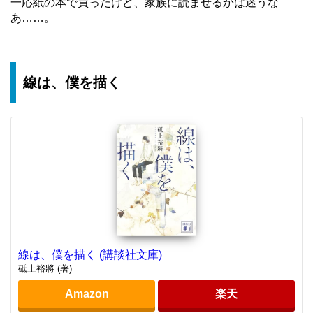
一応紙の本で買ったけど、家族に読ませるかは迷うな
あ……。
線は、僕を描く
線は、僕を描く (講談社文庫)
砥上裕將 (著)
Amazon
楽天