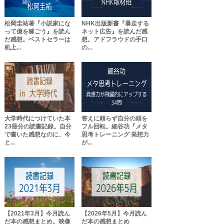
松岡圭祐著『小説家にな
NHK出版新書『暴走する
って億を稼ごう』を読ん
ネット広告』を読んだ感
だ感想。ベストセラーは
想。アドフラウドの手口
机上...
の...
大学時代につけていた本
答えに頼らず自分の頭を
23冊分の読書記録。自分
フル回転。細谷功『メタ
で書いた感想なのに、今
思考トレーニング 発想力
と...
が...
【2021年3月】今月読ん
【2026年5月】今月読ん
だ本の感想まとめ。映像
だ本の感想まとめ