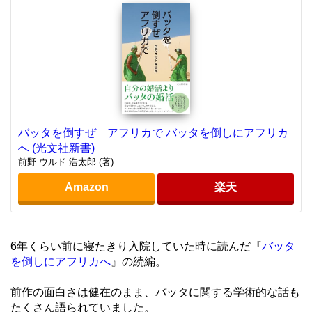
バッタを倒すぜ アフリカで バッタを倒しにアフリカ
へ (光文社新書)
前野 ウルド 浩太郎 (著)
Amazon
楽天
6年くらい前に寝たきり入院していた時に読んだ『
バッタ
を倒しにアフリカへ
』の続編。
前作の面白さは健在のまま、バッタに関する学術的な話も
たくさん語られていました。