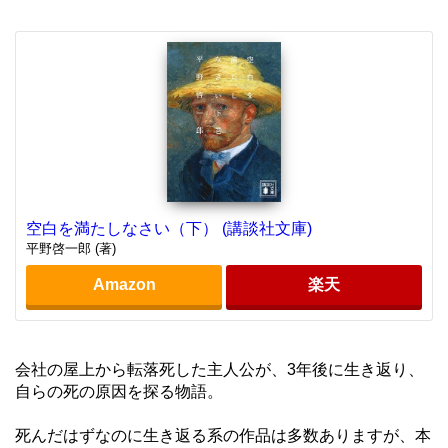
空白を満たしなさい（下） (講談社文庫)
平野啓一郎 (著)
Amazon
楽天
会社の屋上から転落死した主人公が、3年後に生き返り、
自らの死の原因を探る物語。
死んだはずなのに生き返る系の作品は多数ありますが、本