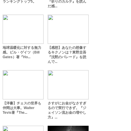
ランキングトップ5。
『祈りのカルテ』を読ん
だ感...
地球温暖化に対する無力
【感想】あなたの想像す
感。ビル・ゲイツ（Bill
るキクノンは？東野圭吾
Gates）著『Ho...
『沈黙のパレード』を読
んで...
【洋書】チェスの世界も
さすがにお金がなさすぎ
仲間は大事。Walter
るので実行できず。『ジ
Tevis著『The...
ェイソン流お金の増やし
方』...