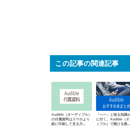
この記事の関連記事
Audible（オーディブル）
「へー」と唸る知識
の付属資料はスマホより
に付く。Audible（
紙に印刷して見る方...
ィブル）で聴ける教...